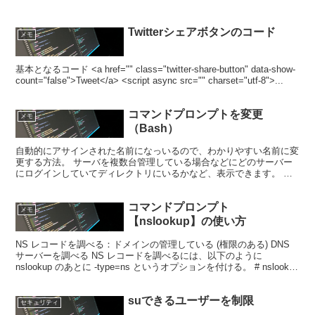
Twitterシェアボタンのコード
メモ
基本となるコード <a href="" class="twitter-share-button" data-show-
count="false">Tweet</a> <script async src="" charset="utf-8">...
コマンドプロンプトを変更
メモ
（Bash）
自動的にアサインされた名前になっいるので、わかりやすい名前に変
更する方法。 サーバを複数台管理している場合などにどのサーバー
にログインしていてディレクトリにいるかなど、表示できます。 ◆
使われているシェルの種類を確認する #echo $SH...
コマンドプロンプト
メモ
【nslookup】の使い方
NS レコードを調べる：ドメインの管理している (権限のある) DNS
サーバーを調べる NS レコードを調べるには、以下のように
nslookup のあとに -type=ns というオプションを付ける。 # nslookup
-type=...
suできるユーザーを制限
セキュリティ