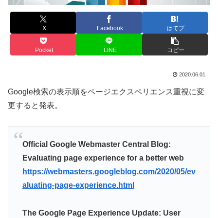
X
Facebook
はてブ
Pocket
LINE
コピー
2020.06.01
Google検索の表示順をページエクスペリエンス重視に変
更すると発表。
Official Google Webmaster Central Blog:
Evaluating page experience for a better web
https://webmasters.googleblog.com/2020/05/ev
aluating-page-experience.html
The Google Page Experience Update: User