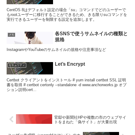
CentOS 8はデフォルト設定の場合「su」コマンドでどのユーザーで
もrootユーザーに移行することができるため、きる限りsuコマンドを
実行できるユーザーを制限する設定を追加します。
各SNSで使うサムネイルの種類と
メモ
規格
InstagramやYouTubeのサムネイルの規格や注意事項など
Let’s Encrypt
セキュリティ
Certbot クライアントをインストール # yum install certbot SSL 証明
書を取得 # certbot certonly --standalone -d www.anchorworks.jp オプ
ション説明cert...
官邸や新聞社HPや複数の市のウェブサイ
トをまねた「偽サイト」が大量出現