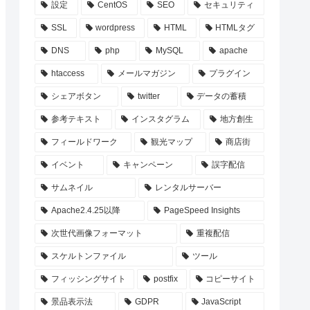
設定
CentOS
SEO
セキュリティ
SSL
wordpress
HTML
HTMLタグ
DNS
php
MySQL
apache
htaccess
メールマガジン
プラグイン
シェアボタン
twitter
データの蓄積
参考テキスト
インスタグラム
地方創生
フィールドワーク
観光マップ
商店街
イベント
キャンペーン
誤字配信
サムネイル
レンタルサーバー
Apache2.4.25以降
PageSpeed Insights
次世代画像フォーマット
重複配信
スケルトンファイル
ツール
フィッシングサイト
postfix
コピーサイト
景品表示法
GDPR
JavaScript