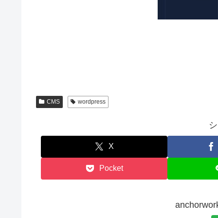
CMS
wordpress
シ
X
Pocket
anchor